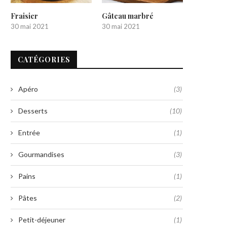
Fraisier
Gâteau marbré
30 mai 2021
30 mai 2021
CATÉGORIES
Apéro
(3)
Desserts
(10)
Entrée
(1)
Gourmandises
(3)
Pains
(1)
Pâtes
(2)
Petit-déjeuner
(1)